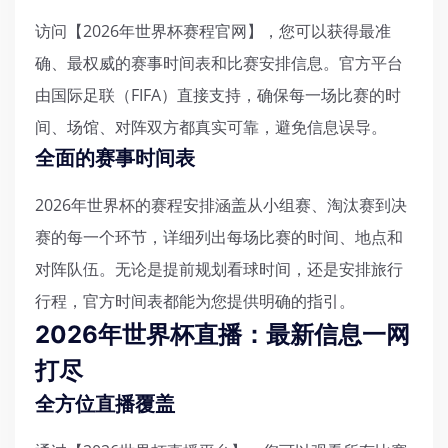
访问【2026年世界杯赛程官网】，您可以获得最准
确、最权威的赛事时间表和比赛安排信息。官方平台
由国际足联（FIFA）直接支持，确保每一场比赛的时
间、场馆、对阵双方都真实可靠，避免信息误导。
全面的赛事时间表
2026年世界杯的赛程安排涵盖从小组赛、淘汰赛到决
赛的每一个环节，详细列出每场比赛的时间、地点和
对阵队伍。无论是提前规划看球时间，还是安排旅行
行程，官方时间表都能为您提供明确的指引。
2026年世界杯直播：最新信息一网
打尽
全方位直播覆盖