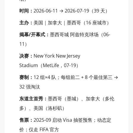
时间：
2026-06-11 → 2026-07-19（39 天）
主办：
美国｜加拿大｜墨西哥（16 座城市）
揭幕/开幕式：
墨西哥城 阿兹特克球场（06-
11）
决赛：
New York New Jersey
Stadium（MetLife，07-19）
赛制：
12 组×4 队；每组前二 + 8 个最佳第三 →
32 强淘汰
东道主首秀：
墨西哥（墨城）、加拿大（多伦
多）、美国（洛杉矶）
售票：
2025-09 启动 Visa 抽签预售；动态定
价；仅走 FIFA 官方