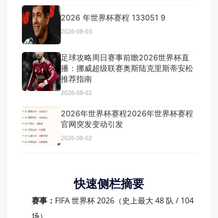
2026 年世界杯赛程 133051 9
2026-08-03
足球攻略周日赛事前瞻2026世界杯直
播：挪威超级联赛奥斯陆克里斯蒂安松
推荐指南
2026-08-02
2026年世界杯赛程2026年世界杯赛程
官网突发变动引发
2026-08-02
快速侧栏摘要
赛事：
FIFA 世界杯 2026（史上最大 48 队 / 104
场）