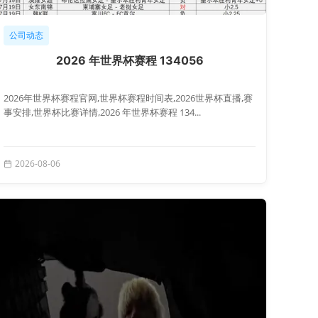
公司动态
2026 年世界杯赛程 134056
2026年世界杯赛程官网,世界杯赛程时间表,2026世界杯直播,赛
事安排,世界杯比赛详情,2026 年世界杯赛程 134...
2026-08-06