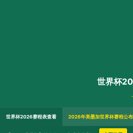
Skip
to
content
世界杯20
世界杯2026赛程表查看
2026年美墨加世界杯赛程公布