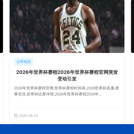
公司动态
2026年世界杯赛程2026年世界杯赛程官网突发
变动引发
2026年世界杯赛程官网,世界杯赛程时间表,2026世界杯直播,赛
事安排,世界杯比赛详情,2026年世界杯赛程2026年...
2026-08-03