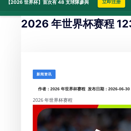
立即注册
【2026 世界杯】首次有 48 支球隊參與
2026 年世界杯赛程 12
新闻资讯
作者：2026 年世界杯赛程 发布日期：2026-06-30
2026 年世界杯赛程