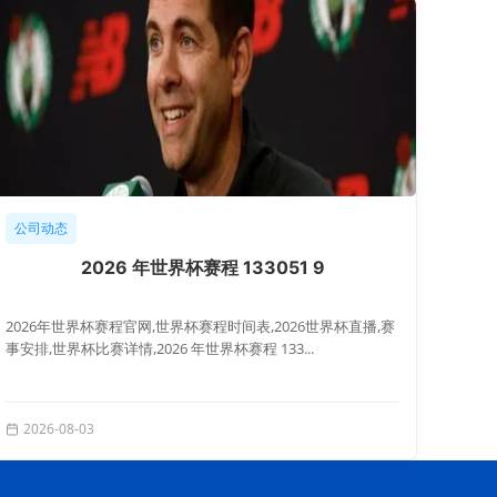
公司动态
2026 年世界杯赛程 133051 9
2026年世界杯赛程官网,世界杯赛程时间表,2026世界杯直播,赛
事安排,世界杯比赛详情,2026 年世界杯赛程 133...
2026-08-03