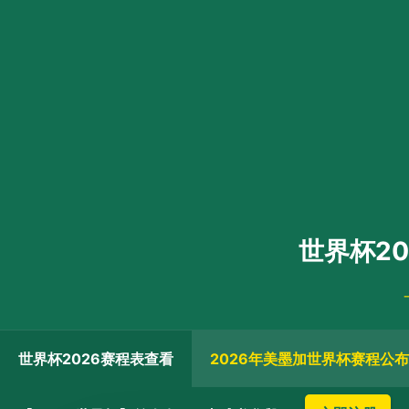
Skip
to
content
世界杯20
世界杯2026赛程表查看
2026年美墨加世界杯赛程公布