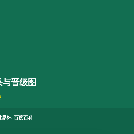
赛果与晋级图
然
年世界杯-百度百科