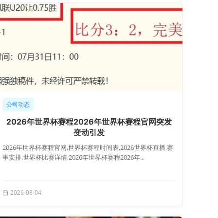
公司动态
2026年世界杯赛程2026年世界杯赛程官网突发
变动引发
2026年世界杯赛程官网,世界杯赛程时间表,2026世界杯直播,赛
事安排,世界杯比赛详情,2026年世界杯赛程2026年...
2026-08-04