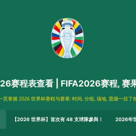
26赛程表查看 | FIFA2026赛程, 
一页掌握 2026 世界杯赛程与赛果: 时间, 分组, 场地, 晋级一目了
【2026 世界杯】首次有 48 支球隊參與！
2026