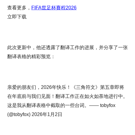
查看更多，
FIFA世足杯賽程2026
立即下载
此次更新中，他还透露了翻译工作的进展，并分享了一张
翻译表格的精彩预览：
亲爱的朋友们，2026年快乐！《三角符文》第五章即将
在年底前与我们见面！翻译工作正在如火如荼地进行中。
这是我从翻译表格中截取的一些台词。—— tobyfox
(@tobyfox) 2026年1月2日