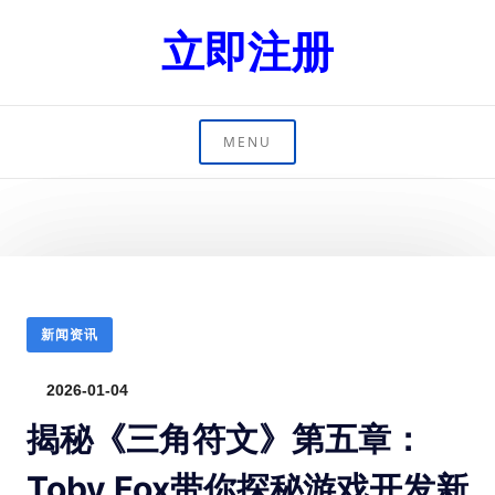
立即注册
MENU
新闻资讯
2026-01-04
揭秘《三角符文》第五章：
Toby Fox带你探秘游戏开发新