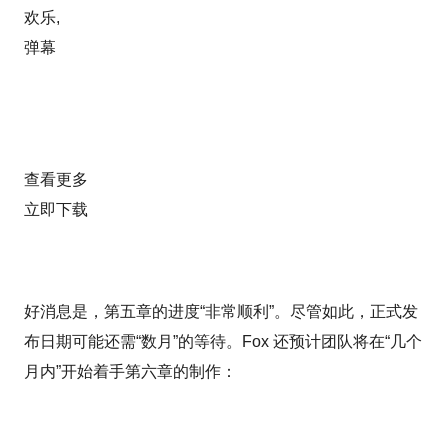
欢乐,
弹幕
查看更多
立即下载
好消息是，第五章的进度“非常顺利”。尽管如此，正式发
布日期可能还需“数月”的等待。Fox 还预计团队将在“几个
月内”开始着手第六章的制作：