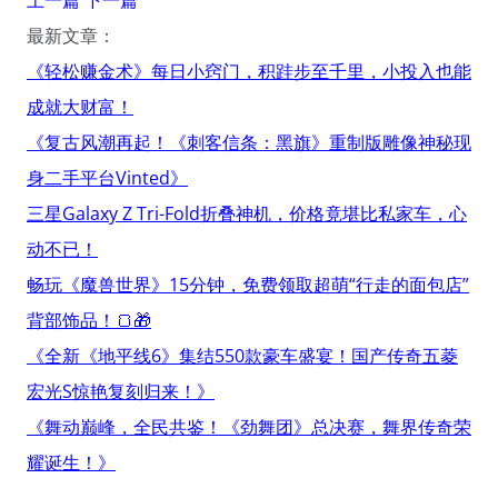
最新文章：
《轻松赚金术》每日小窍门，积跬步至千里，小投入也能
成就大财富！
《复古风潮再起！《刺客信条：黑旗》重制版雕像神秘现
身二手平台Vinted》
三星Galaxy Z Tri-Fold折叠神机，价格竟堪比私家车，心
动不已！
畅玩《魔兽世界》15分钟，免费领取超萌“行走的面包店”
背部饰品！🍞🎁
《全新《地平线6》集结550款豪车盛宴！国产传奇五菱
宏光S惊艳复刻归来！》
《舞动巅峰，全民共鉴！《劲舞团》总决赛，舞界传奇荣
耀诞生！》