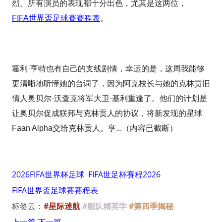
烈。所有演员的表现都十分出色，尤其是这两位，
FIFA世界盃足球賽賽程表
。
霍利·亨特也有自己的支线剧情，幸运的是，这周我能够
更清晰地听懂她的台词了，因为阿克校长与她的克林贡旧
情人奥贝尔·沃查克将军大卫·基利重逢了。他们的计划是
让奥贝尔促成联邦与克林贡人的协议，将新发现的星球
Faan Alpha交给克林贡人。亨...（内容已截断）
2026FIFA世界杯足球
FIFA世足杯賽程2026
FIFA世界盃足球賽賽程表
标签云：
#星际迷航
#舰队精英学
#第四季揭秘
上一篇
下一篇