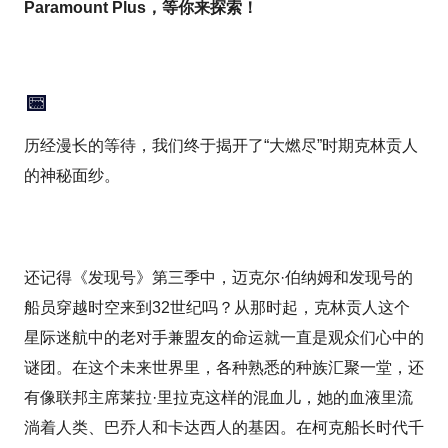
Paramount Plus，等你来探索！
📅
历经漫长的等待，我们终于揭开了“大燃尽”时期克林贡人
的神秘面纱。
还记得《发现号》第三季中，迈克尔·伯纳姆和发现号的
船员穿越时空来到32世纪吗？从那时起，克林贡人这个
星际迷航中的老对手兼盟友的命运就一直是观众们心中的
谜团。在这个未来世界里，各种熟悉的种族汇聚一堂，还
有像联邦主席莱拉·里拉克这样的混血儿，她的血液里流
淌着人类、巴乔人和卡达西人的基因。在柯克船长时代千