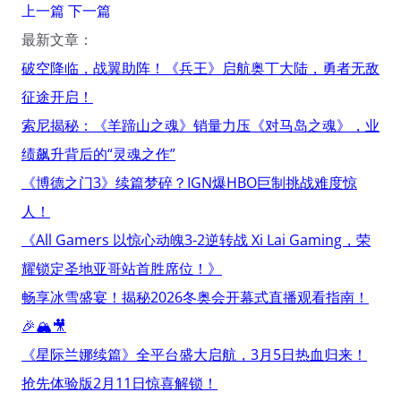
上一篇
下一篇
最新文章：
破空降临，战翼助阵！《兵王》启航奥丁大陆，勇者无敌
征途开启！
索尼揭秘：《羊蹄山之魂》销量力压《对马岛之魂》，业
绩飙升背后的“灵魂之作”
《博德之门3》续篇梦碎？IGN爆HBO巨制挑战难度惊
人！
《All Gamers 以惊心动魄3-2逆转战 Xi Lai Gaming，荣
耀锁定圣地亚哥站首胜席位！》
畅享冰雪盛宴！揭秘2026冬奥会开幕式直播观看指南！
🎉🏔️🎥
《星际兰娜续篇》全平台盛大启航，3月5日热血归来！
抢先体验版2月11日惊喜解锁！