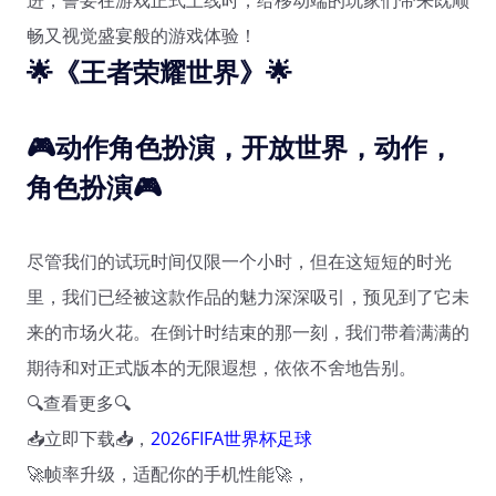
进，誓要在游戏正式上线时，给移动端的玩家们带来既顺
畅又视觉盛宴般的游戏体验！
🌟《王者荣耀世界》🌟
🎮动作角色扮演，开放世界，动作，
角色扮演🎮
尽管我们的试玩时间仅限一个小时，但在这短短的时光
里，我们已经被这款作品的魅力深深吸引，预见到了它未
来的市场火花。在倒计时结束的那一刻，我们带着满满的
期待和对正式版本的无限遐想，依依不舍地告别。
🔍查看更多🔍
📥立即下载📥，
2026FIFA世界杯足球
🚀帧率升级，适配你的手机性能🚀，