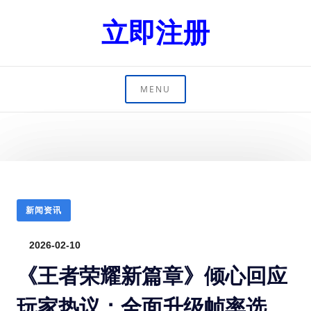
立即注册
MENU
新闻资讯
2026-02-10
《王者荣耀新篇章》倾心回应
玩家热议：全面升级帧率选