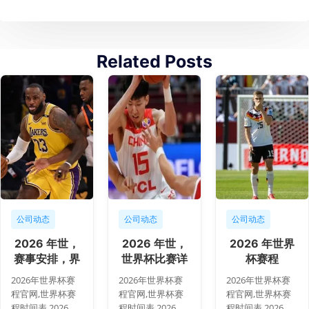
Related Posts
公司动态
公司动态
公司动态
2026 年世，
2026 年世，
2026 年世界
赛事安排，界
世界杯比赛详
杯赛程
杯赛程
情，界杯赛程
134353 74
2026年世界杯赛
2026年世界杯赛
2026年世界杯赛
134552 5
134552
程官网,世界杯赛
程官网,世界杯赛
程官网,世界杯赛
程时间表,2026世
程时间表,2026世
程时间表,2026世