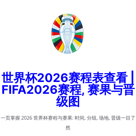
Skip
to
content
世界杯2026赛程表查看 |
FIFA2026赛程, 赛果与晋
级图
一页掌握 2026 世界杯赛程与赛果: 时间, 分组, 场地, 晋级一目了
然