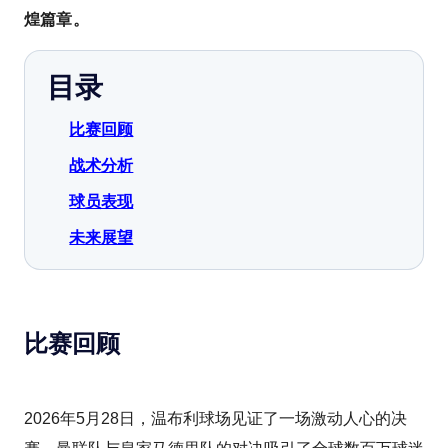
煌篇章。
目录
比赛回顾
战术分析
球员表现
未来展望
比赛回顾
2026年5月28日，温布利球场见证了一场激动人心的决