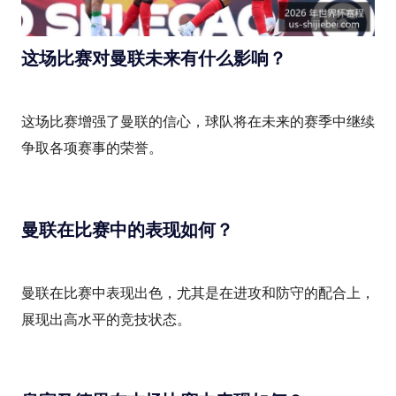
这场比赛对曼联未来有什么影响？
这场比赛增强了曼联的信心，球队将在未来的赛季中继续
争取各项赛事的荣誉。
曼联在比赛中的表现如何？
曼联在比赛中表现出色，尤其是在进攻和防守的配合上，
展现出高水平的竞技状态。