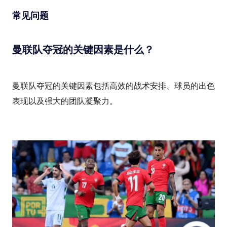
常见问题
曼联队夺冠的关键因素是什么？
曼联队夺冠的关键因素包括高效的战术安排、球员的出色
表现以及强大的团队凝聚力。