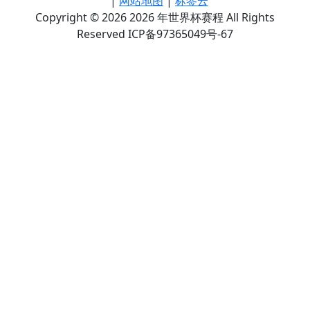
|
网站地图
|
标签云
Copyright © 2026 2026 年世界杯赛程 All Rights
Reserved ICP备97365049号-67