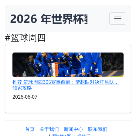
#篮球周四
推荐 篮球周四305赛事前瞻：梦想队对决狂热队，
独家攻略
2026-06-07
首页
关于我们
新闻中心
联系我们