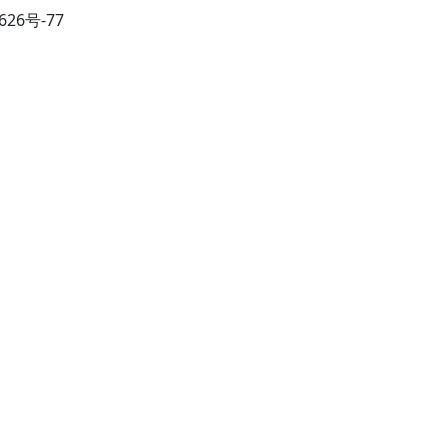
2626号-77