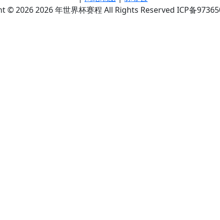
ht © 2026 2026 年世界杯赛程 All Rights Reserved ICP备9736