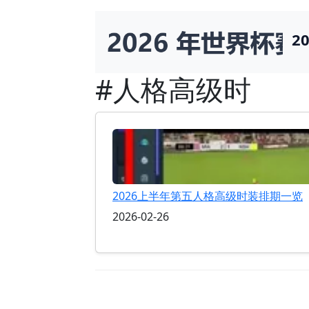
2
#人格高级时
2026上半年第五人格高级时装排期一览
2026-02-26