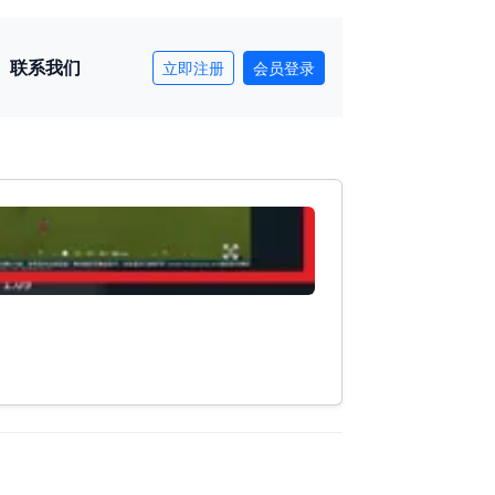
联系我们
立即注册
会员登录