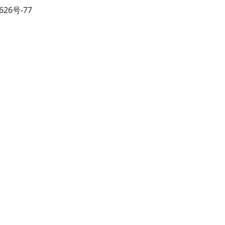
2626号-77