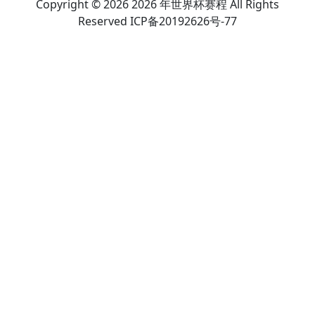
Copyright © 2026 2026 年世界杯赛程 All Rights
Reserved ICP备20192626号-77