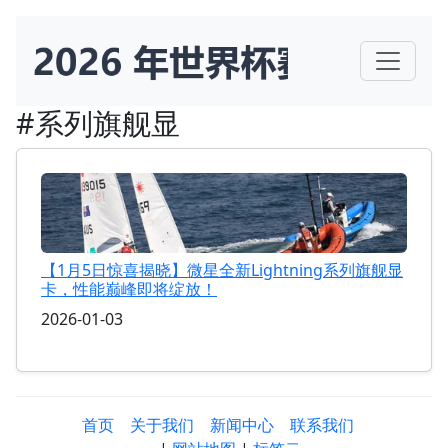
#系列旗舰显
【1月5日惊喜揭晓】微星全新Lightning系列旗舰显
卡，性能巅峰即将绽放！
2026-01-03
首页
关于我们
新闻中心
联系我们