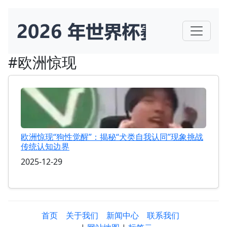
#欧洲惊现
欧洲惊现“狗性觉醒”：揭秘“犬类自我认同”现象挑战
传统认知边界
2025-12-29
首页
关于我们
新闻中心
联系我们