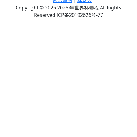
|
网站地图
|
标签云
Copyright © 2026 2026 年世界杯赛程 All Rights
Reserved ICP备20192626号-77