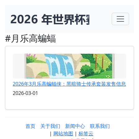
#月乐高蝙蝠
2026年3月乐高蝙蝠侠：黑暗骑士传承套装发售信息
2026-03-01
首页
关于我们
新闻中心
联系我们
|
网站地图
|
标签云