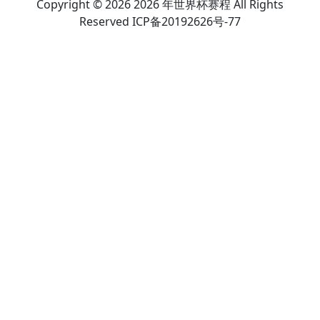
Copyright © 2026 2026 年世界杯赛程 All Rights
Reserved ICP备20192626号-77