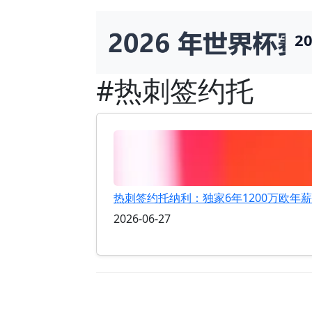
2
#热刺签约托
热刺签约托纳利：独家6年1200万欧年
2026-06-27