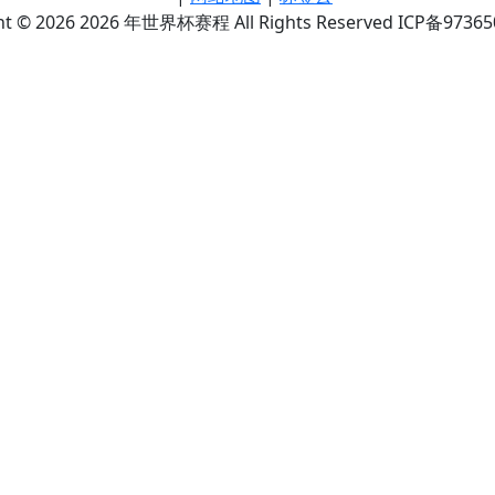
ht © 2026 2026 年世界杯赛程 All Rights Reserved ICP备9736