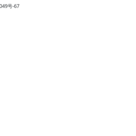
5049号-67