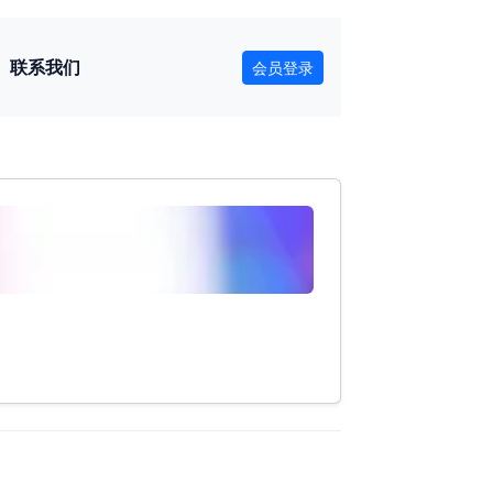
联系我们
会员登录