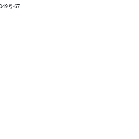
5049号-67