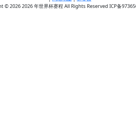
ht © 2026 2026 年世界杯赛程 All Rights Reserved ICP备9736