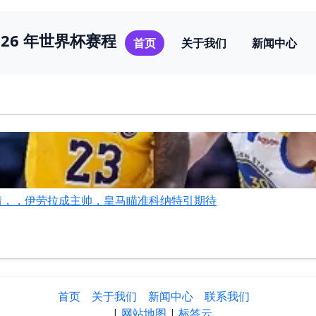
026 年世界杯赛程
首页
关于我们
新闻中心
情，，伊劳拉成主帅，皇马瞄准科纳特引期待
首页
关于我们
新闻中心
联系我们
|
网站地图
|
标签云