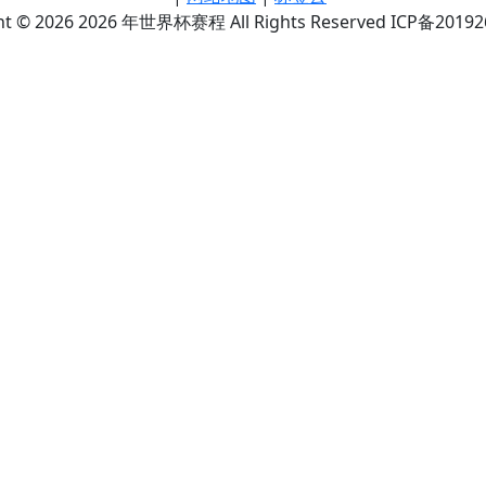
ht © 2026 2026 年世界杯赛程 All Rights Reserved ICP备2019