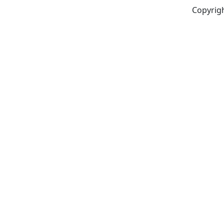
Copyrig