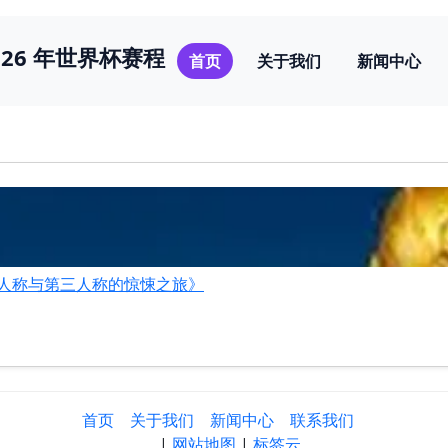
026 年世界杯赛程
首页
关于我们
新闻中心
人称与第三人称的惊悚之旅》
首页
关于我们
新闻中心
联系我们
|
网站地图
|
标签云