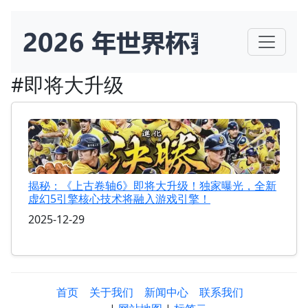
#即将大升级
揭秘：《上古卷轴6》即将大升级！独家曝光，全新
虚幻5引擎核心技术将融入游戏引擎！
2025-12-29
首页
关于我们
新闻中心
联系我们