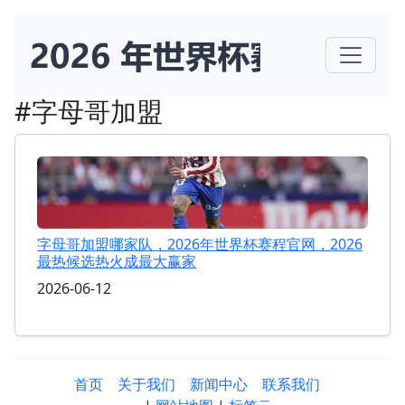
#字母哥加盟
字母哥加盟哪家队，2026年世界杯赛程官网，2026
最热候选热火成最大赢家
2026-06-12
首页
关于我们
新闻中心
联系我们