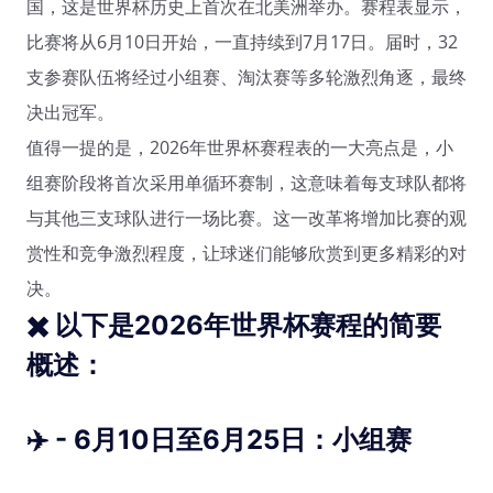
国，这是世界杯历史上首次在北美洲举办。赛程表显示，
比赛将从6月10日开始，一直持续到7月17日。届时，32
支参赛队伍将经过小组赛、淘汰赛等多轮激烈角逐，最终
决出冠军。
值得一提的是，2026年世界杯赛程表的一大亮点是，小
组赛阶段将首次采用单循环赛制，这意味着每支球队都将
与其他三支球队进行一场比赛。这一改革将增加比赛的观
赏性和竞争激烈程度，让球迷们能够欣赏到更多精彩的对
决。
✖️ 以下是2026年世界杯赛程的简要
概述：
✈️ - 6月10日至6月25日：小组赛