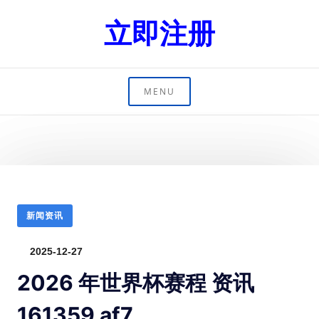
立即注册
MENU
新闻资讯
2025-12-27
2026 年世界杯赛程 资讯
161359 af7