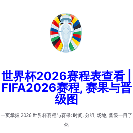
Skip
to
content
世界杯2026赛程表查看 |
FIFA2026赛程, 赛果与晋
级图
一页掌握 2026 世界杯赛程与赛果: 时间, 分组, 场地, 晋级一目了
然