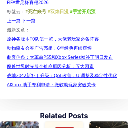
FIFA世足杯賽程2026
标签云：
#死亡账号
#双焰日漫
#手游开启预
上一篇
下一篇
最新文章：
原神各版本T0队伍一览，大佬老玩家必备阵容
动物森友会春广告亮相，6年经典再续辉煌
刺客信条：大革命PS5和Xbox Series帧补丁明日发布
魔兽世界时光服金价崩原因分析：五大因素
战地2042新补丁升级：QoL改善，UI调整及稳定性优化
AIXbox 助手专利申请：微软助玩家突破关卡
Related Posts