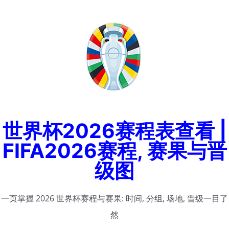
Skip
to
content
世界杯2026赛程表查看 |
FIFA2026赛程, 赛果与晋
级图
一页掌握 2026 世界杯赛程与赛果: 时间, 分组, 场地, 晋级一目了
然