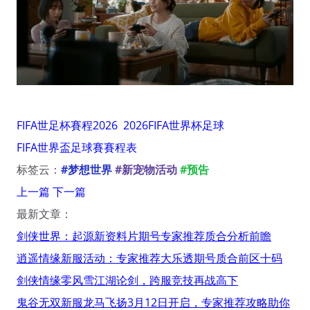
FIFA世足杯賽程2026
2026FIFA世界杯足球
FIFA世界盃足球賽賽程表
标签云：
#梦想世界
#新宠物活动
#预告
上一篇
下一篇
最新文章：
剑侠世界：起源新资料片期号专家推荐质合分析前瞻
逍遥情缘新服活动：专家推荐大乐透期号质合前区十码
剑侠情缘零风雪江湖论剑，跨服竞技再战高下
鬼谷无双新服龙马飞扬3月12日开启，专家推荐攻略助你