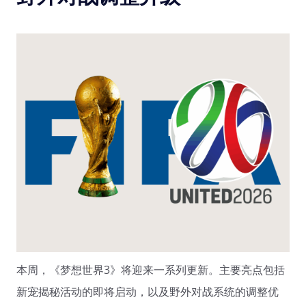
本周，《梦想世界3》将迎来一系列更新。主要亮点包括
新宠揭秘活动的即将启动，以及野外对战系统的调整优