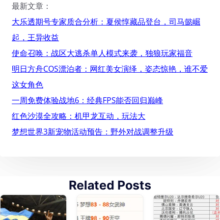
最新文章：
大乐透期号专家质合分析：夏侯惇藏品登台，司马懿崛
起，王异收益
使命召唤：战区大逃杀单人模式来袭，独狼玩家福音
明日方舟COS漂泊者：网红美女演绎，姿态惊艳，谁不爱
这女角色
一周免费体验战地6：经典FPS能否回归巅峰
红色沙漠全攻略：机甲龙互动，玩法大
梦想世界3新宠物活动预告：野外对战调整升级
Related Posts