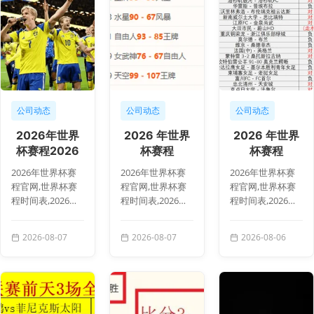
公司动态
公司动态
公司动态
2026年世界
2026 年世界
2026 年世界
杯赛程2026
杯赛程
杯赛程
年世界杯赛程
134317 1
134056
2026年世界杯赛
2026年世界杯赛
2026年世界杯赛
官网突发变动
程官网,世界杯赛
程官网,世界杯赛
程官网,世界杯赛
引发
程时间表,2026世
程时间表,2026世
程时间表,2026世
界杯直播,赛事安
界杯直播,赛事安
界杯直播,赛事安
排,世界杯比赛详
排,世界杯比赛详
排,世界杯比赛详
2026-08-07
2026-08-07
2026-08-06
情,2026年世界杯
情,2026 年世界杯
情,2026 年世界杯
赛程2026年...
赛程 134...
赛程 134...