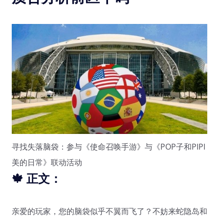
寻找失落脑袋：参与《使命召唤手游》与《POP子和PIPI
美的日常》联动活动
🍁 正文：
亲爱的玩家，您的脑袋似乎不翼而飞了？不妨来蛇隐岛和