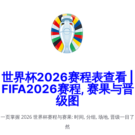
Skip
to
content
世界杯2026赛程表查看 |
FIFA2026赛程, 赛果与晋
级图
一页掌握 2026 世界杯赛程与赛果: 时间, 分组, 场地, 晋级一目了
然