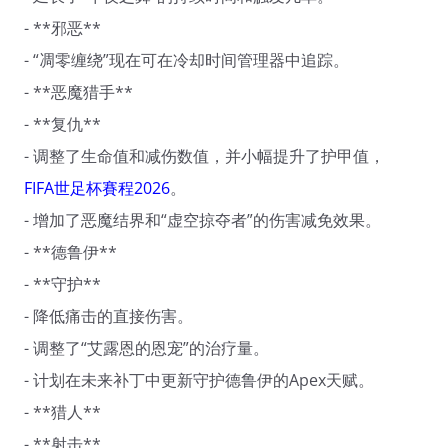
- **邪恶**
- “凋零缠绕”现在可在冷却时间管理器中追踪。
- **恶魔猎手**
- **复仇**
- 调整了生命值和减伤数值，并小幅提升了护甲值，
FIFA世足杯賽程2026
。
- 增加了恶魔结界和“虚空掠夺者”的伤害减免效果。
- **德鲁伊**
- **守护**
- 降低痛击的直接伤害。
- 调整了“艾露恩的恩宠”的治疗量。
- 计划在未来补丁中更新守护德鲁伊的Apex天赋。
- **猎人**
- **射击**