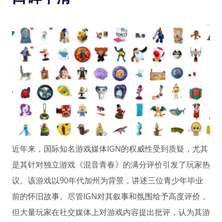
近年来，国际知名游戏媒体IGN的权威性受到质疑，尤其
是其针对独立游戏《混音青春》的满分评价引发了玩家热
议。该游戏以90年代加州为背景，讲述三位青少年毕业
前的怀旧故事。尽管IGN对其叙事和氛围给予高度评价，
但大量玩家在社交媒体上对游戏内容提出批评，认为其游