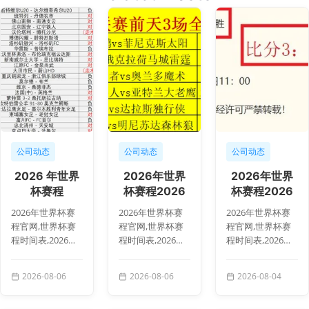
公司动态
公司动态
公司动态
2026 年世界
2026年世界
2026年世界
杯赛程
杯赛程2026
杯赛程2026
134056
年世界杯赛程
年世界杯赛程
2026年世界杯赛
2026年世界杯赛
2026年世界杯赛
官网突发变动
官网突发变动
程官网,世界杯赛
程官网,世界杯赛
程官网,世界杯赛
引发
引发
程时间表,2026世
程时间表,2026世
程时间表,2026世
界杯直播,赛事安
界杯直播,赛事安
界杯直播,赛事安
排,世界杯比赛详
排,世界杯比赛详
排,世界杯比赛详
2026-08-06
2026-08-06
2026-08-04
情,2026 年世界杯
情,2026年世界杯
情,2026年世界杯
赛程 134...
赛程2026年...
赛程2026年...