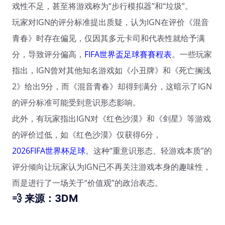
戏性不足，甚至将游戏称为“步行模拟器”和“垃圾”。
玩家对IGN的评分标准提出质疑，认为IGN在评价《混音
青春》时存在偏见，仅因其多元卡司和代表性就给予满
分，导致评分偏高，
FIFA世界盃足球賽賽程表
。一些玩家
指出，IGN曾对其他知名游戏如《小丑牌》和《死亡搁浅
2》给出9分，而《混音青春》却得到满分，这暗示了IGN
的评分标准可能受到意识形态影响。
此外，有玩家指出IGN对《红色沙漠》和《剑星》等游戏
的评价过低，如《红色沙漠》仅获得6分，
2026FIFA世界杯足球
。这种“重意识形态、轻游戏本质”的
评分倾向让玩家认为IGN已不再关注游戏本身的趣味性，
而是进行了一场关于“价值观”的政治表态。
💨 来源：3DM