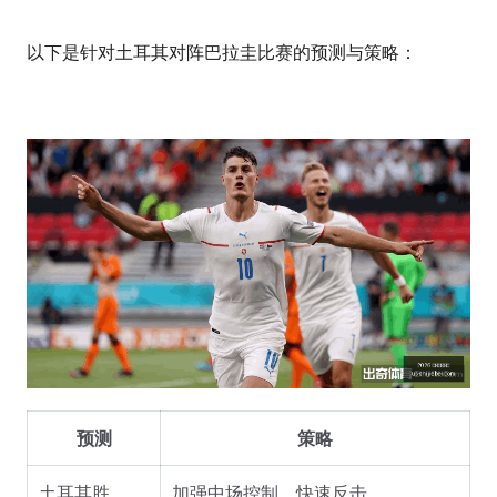
以下是针对土耳其对阵巴拉圭比赛的预测与策略：
预测
策略
土耳其胜
加强中场控制，快速反击