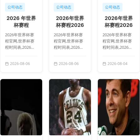
公司动态
公司动态
公司动态
2026 年世界
2026年世界
2026年世界
杯赛程
杯赛程2026
杯赛程2026
134056
年世界杯赛程
年世界杯赛程
2026年世界杯赛
2026年世界杯赛
2026年世界杯赛
官网突发变动
官网突发变动
程官网,世界杯赛
程官网,世界杯赛
程官网,世界杯赛
引发
引发
程时间表,2026世
程时间表,2026世
程时间表,2026世
界杯直播,赛事安
界杯直播,赛事安
界杯直播,赛事安
排,世界杯比赛详
排,世界杯比赛详
排,世界杯比赛详
2026-08-06
2026-08-06
2026-08-04
情,2026 年世界杯
情,2026年世界杯
情,2026年世界杯
赛程 134...
赛程2026年...
赛程2026年...