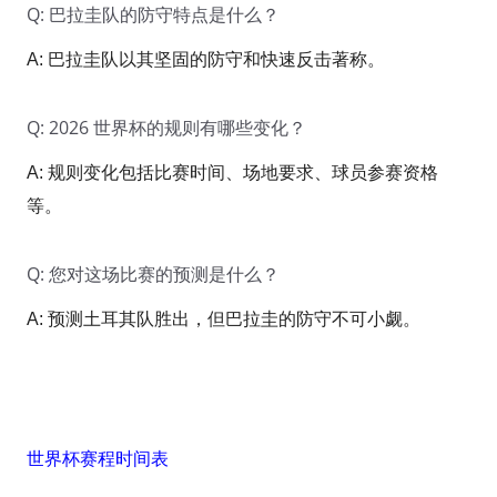
Q: 巴拉圭队的防守特点是什么？
A: 巴拉圭队以其坚固的防守和快速反击著称。
Q: 2026 世界杯的规则有哪些变化？
A: 规则变化包括比赛时间、场地要求、球员参赛资格
等。
Q: 您对这场比赛的预测是什么？
A: 预测土耳其队胜出，但巴拉圭的防守不可小觑。
世界杯赛程时间表