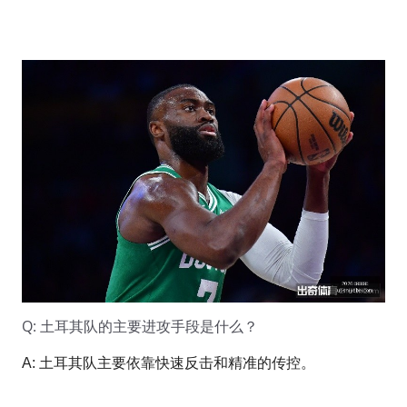
Q: 土耳其队的主要进攻手段是什么？
A: 土耳其队主要依靠快速反击和精准的传控。