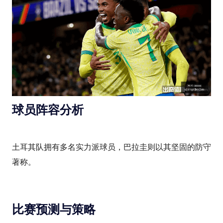
球员阵容分析
土耳其队拥有多名实力派球员，巴拉圭则以其坚固的防守
著称。
比赛预测与策略