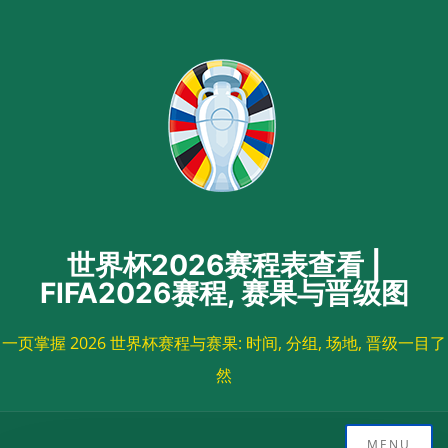
Skip
to
content
世界杯2026赛程表查看 |
FIFA2026赛程, 赛果与晋级图
一页掌握 2026 世界杯赛程与赛果: 时间, 分组, 场地, 晋级一目了
然
MENU