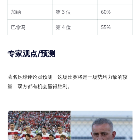
加纳
第 3 位
60%
巴拿马
第 4 位
55%
专家观点/预测
著名足球评论员预测，这场比赛将是一场势均力敌的较
量，双方都有机会赢得胜利。