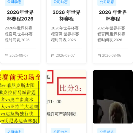
公司动态
公司动态
公司动态
2026年世界
2026 年世界
2026 年世界
杯赛程2026
杯赛程
杯赛程
年世界杯赛程
134317 1
134056
2026年世界杯赛
2026年世界杯赛
2026年世界杯赛
官网突发变动
程官网,世界杯赛
程官网,世界杯赛
程官网,世界杯赛
引发
程时间表,2026世
程时间表,2026世
程时间表,2026世
界杯直播,赛事安
界杯直播,赛事安
界杯直播,赛事安
排,世界杯比赛详
排,世界杯比赛详
排,世界杯比赛详
2026-08-07
2026-08-07
2026-08-06
情,2026年世界杯
情,2026 年世界杯
情,2026 年世界杯
赛程2026年...
赛程 134...
赛程 134...
公司动态
公司动态
公司动态