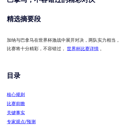
精选摘要段
加纳与巴拿马在世界杯激战中展开对决，两队实力相当，
比赛将十分精彩，不容错过，
世界杯比赛详情
。
目录
核心规则
比赛前瞻
关键事实
专家观点/预测