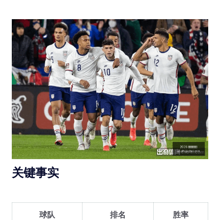
关键事实
球队
排名
胜率