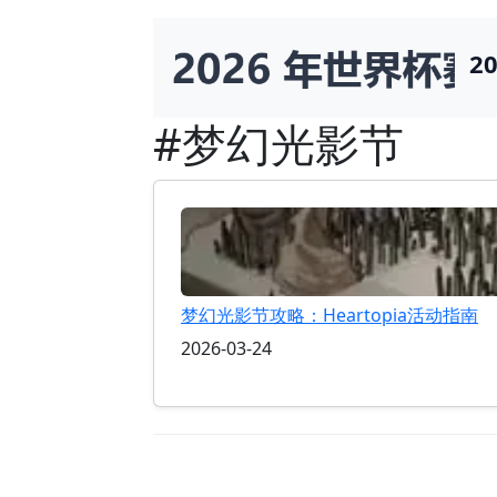
2
#梦幻光影节
梦幻光影节攻略：Heartopia活动指南
2026-03-24