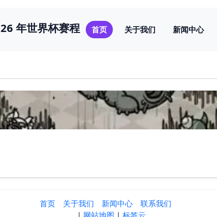
026 年世界杯赛程
首页
关于我们
新闻中心
首页
关于我们
新闻中心
联系我们
|
网站地图
|
标签云