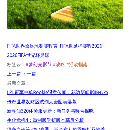
FIFA世界盃足球賽賽程表
FIFA世足杯賽程2026
2026FIFA世界杯足球
标签云：
#梦幻光影节
#攻略
#活动指南
上一篇
下一篇
最新文章：
LPL冠军中单Rookie退意传闻：花边新闻影响心态
传奇世界发财区试剑大会圆满落幕
新寻仙320体验服更新：新任务与称号揭晓
生化危机4：重制版夭折版本幕后分析
堡垒之夜第7章2赛季：斯奎布利位置解析及推荐