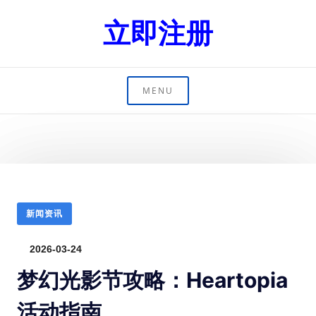
立即注册
MENU
新闻资讯
2026-03-24
梦幻光影节攻略：Heartopia
活动指南