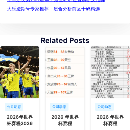
大乐透期号专家推荐：质合分析前区十码精选
Related Posts
公司动态
公司动态
公司动态
2026年世界
2026 年世界
2026 年世界
杯赛程2026
杯赛程
杯赛程
年世界杯赛程
134317 1
134056