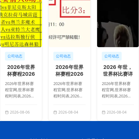
公司动态
公司动态
公司动态
2026年世界
2026年世界
2026 年世，
杯赛程2026
杯赛程2026
世界杯比赛详
年世界杯赛程
年世界杯赛程
情，界杯赛程
2026年世界杯赛
2026年世界杯赛
2026年世界杯赛
官网突发变动
官网突发变动
133303
程官网,世界杯赛
程官网,世界杯赛
程官网,世界杯赛
引发
引发
程时间表,2026世
程时间表,2026世
程时间表,2026世
界杯直播,赛事安
界杯直播,赛事安
界杯直播,赛事安
排,世界杯比赛详
排,世界杯比赛详
排,世界杯比赛详
2026-08-06
2026-08-04
2026-08-04
情,2026年世界杯
情,2026年世界杯
情,2026 年世，世
赛程2026年...
赛程2026年...
界杯比赛详情...