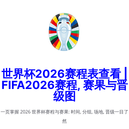
Skip
to
content
世界杯2026赛程表查看 |
FIFA2026赛程, 赛果与晋
级图
一页掌握 2026 世界杯赛程与赛果: 时间, 分组, 场地, 晋级一目了
然